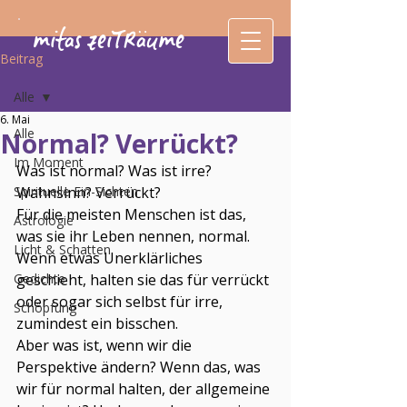
mitas zeiTRäume
Beitrag
Alle
6. Mai
Alle
Normal? Verrückt?
Im Moment
Was ist normal? Was ist irre? 
Spirituelle Ein-Sichten
Wahnsinn? Verrückt?
Für die meisten Menschen ist das, 
Astrologie
was sie ihr Leben nennen, normal. 
Licht & Schatten
Wenn etwas Unerklärliches 
Gedichte
geschieht, halten sie das für verrückt 
oder sogar sich selbst für irre, 
Schöpfung
zumindest ein bisschen.
Aber was ist, wenn wir die 
Perspektive ändern? Wenn das, was 
wir für normal halten, der allgemeine 