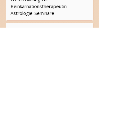
Reinkarnationstherapeutin;
Astrologie-Seminare
April 2005
Veröffentlichung meines Buches
„Kinder des Feuergottes“
2008
Prüfung in Bremen zur
„Heilpraktikerin für Psychotherapie“;
Eröffnung einer eigenen Praxis für
Reinkarnationstherapie
2009 – 2013
Tantraseminare und Ausbildung zur
Tantralehrerin bei EroSpirit (heute:
Kularnava-Tantra); Zertifikat:
Tantra-Lehrerin (ETI), 1. Grad und 2.