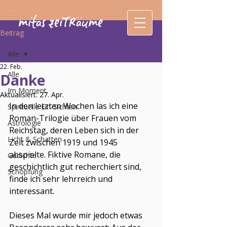
mitas zeiTRäume
Beitrag
Alle
22. Feb.
Alle
Danke
Im Moment
Aktualisiert:
27. Apr.
In den letzten Wochen las ich eine 
Spirituelle Ein-Sichten
Roman-Trilogie über Frauen vom 
Astrologie
Reichstag, deren Leben sich in der 
Licht & Schatten
Zeit zwischen 1919 und 1945 
abspielte. Fiktive Romane, die 
Gedichte
geschichtlich gut recherchiert sind, 
Schöpfung
finde ich sehr lehrreich und 
interessant. 
Dieses Mal wurde mir jedoch etwas 