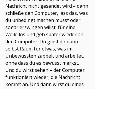
Nachricht nicht gesendet wird – dann 
schließe den Computer, lass das, was 
du unbedingt machen musst oder 
sogar erzwingen willst, für eine 
Weile los und geh später wieder an 
den Computer. Du gibst dir dann 
selbst Raum für etwas, was im 
Unbewussten zappelt und arbeitet, 
ohne dass du es bewusst merkst. 
Und du wirst sehen – der Computer 
funktioniert wieder, die Nachricht 
kommt an. Und dann wirst du eines 
Tages über dein eigenes Theater 
lachen, was du tagtäglich auf der 
Lebensbühne aufführst.
Das ist menschlich... und wie schön 
und befreiend dann das Lachen sein 
kann.