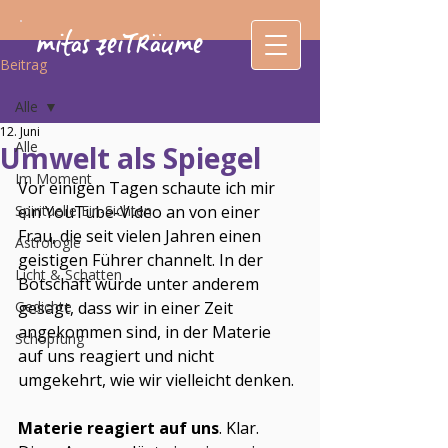
mitas zeiTRäume
Beitrag
Alle
12. Juni
Alle
Umwelt als Spiegel
Im Moment
Vor einigen Tagen schaute ich mir 
Spirituelle Ein-Sichten
ein YouTube-Video an von einer 
Frau, die seit vielen Jahren einen 
Astrologie
geistigen Führer channelt. In der 
Licht & Schatten
Botschaft wurde unter anderem 
Gedichte
gesagt, dass wir in einer Zeit 
angekommen sind, in der Materie 
Schöpfung
auf uns reagiert und nicht 
umgekehrt, wie wir vielleicht denken.
Materie reagiert auf uns
. Klar. 